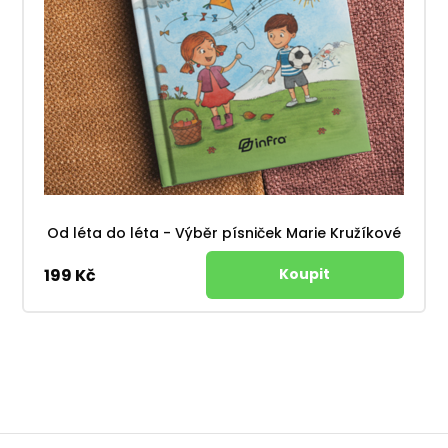
Od léta do léta - Výběr písniček Marie Kružíkové
199 Kč