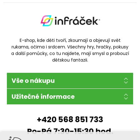
E-shop, kde děti tvoří, zkoumají a objevují svět
rukama, očima i srdcem. Všechny hry, hračky, pokusy
a další pomůcky, co tu najdete, mají smysl a probouzí
dětskou fantazii.
Vše o nákupu
Užitečné informace
+420 568 851 733
Po-Pá 7:30-15:30 hod.