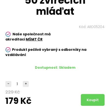
50 zvířecích
mláďat
Kód:
ARD05204
Naše společnost má
akreditaci
MŠMT ČR
Produkt pečlivě vybraný s odborníky na
vzdělávání
Dostupnost:
Skladem
-
+
229 Kč
179 Kč