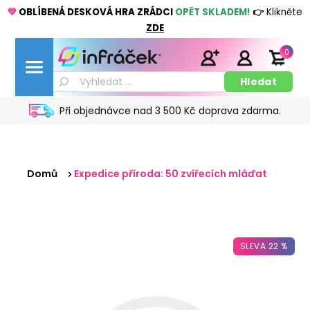
💚
OBLÍBENÁ DESKOVÁ HRA ZRÁDCI
OPĚT SKLADEM!
👉
Klikněte
ZDE
0
Při objednávce nad 3 500 Kč doprava zdarma.
Domů
Expedice příroda: 50 zvířecích mláďat
SLEVA 22 %