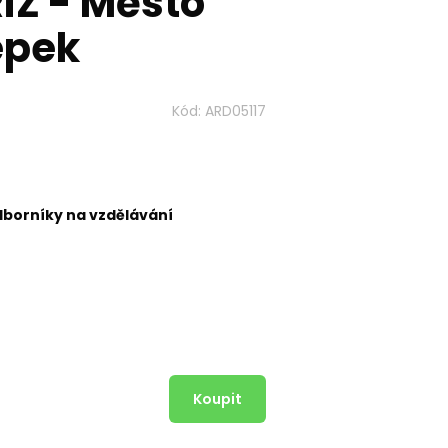
ÍŽ - Město
epek
Kód:
ARD05117
dborníky na vzdělávání