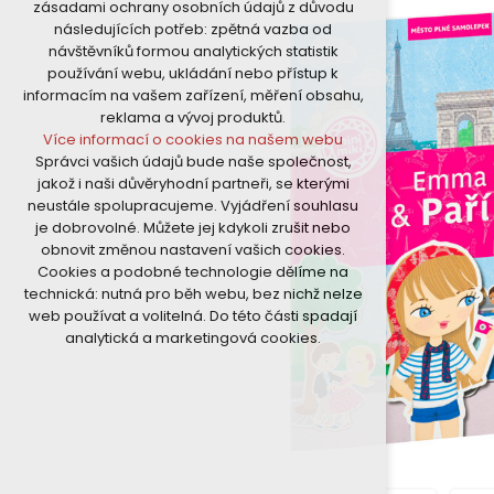
zásadami ochrany osobních údajů z důvodu
nutná pro provozování webu
následujících potřeb: zpětná vazba od
udržení kontextu stránek (session):
návštěvníků formou analytických statistik
případná přihlášení, volby jazyka, apod.
používání webu, ukládání nebo přístup k
Volitelná cookies
informacím na vašem zařízení, měření obsahu,
analytická pro anonymizované
reklama a vývoj produktů.
vyhodnocení návštěvnosti
Více informací o cookies na našem webu
marketingová cookies (Google)
Správci vašich údajů bude naše společnost,
Více informací o cookies na našem webu
jakož i naši důvěryhodní partneři, se kterými
neustále spolupracujeme. Vyjádření souhlasu
je dobrovolné. Můžete jej kdykoli zrušit nebo
Přijmout všechny cookies
obnovit změnou nastavení vašich cookies.
Cookies a podobné technologie dělíme na
Odmítnout vše
technická: nutná pro běh webu, bez nichž nelze
web používat a volitelná. Do této části spadají
analytická a marketingová cookies.