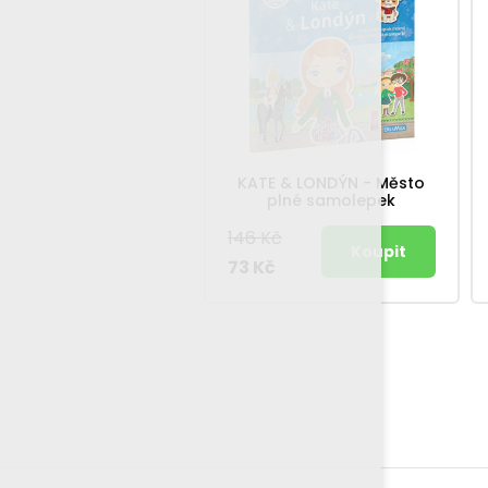
KATE & LONDÝN - Město
plné samolepek
146 Kč
73 Kč