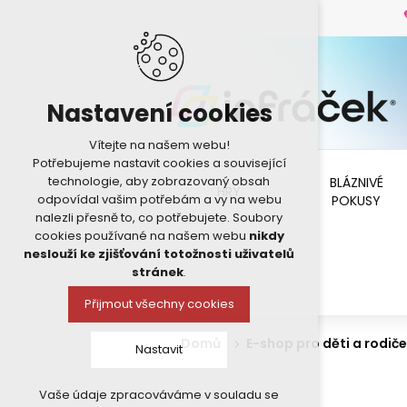
Nastavení cookies
Vítejte na našem webu!
Potřebujeme nastavit cookies a související
technologie, aby zobrazovaný obsah
BLÁZNIVÉ
HRY
odpovídal vašim potřebám a vy na webu
POKUSY
nalezli přesně to, co potřebujete. Soubory
cookies používané na našem webu
nikdy
neslouží ke zjišťování totožnosti uživatelů
stránek
.
Přijmout všechny cookies
Domů
E-shop pro děti a rodiče
Nastavit
Vaše údaje zpracováváme v souladu se
Technická cookies