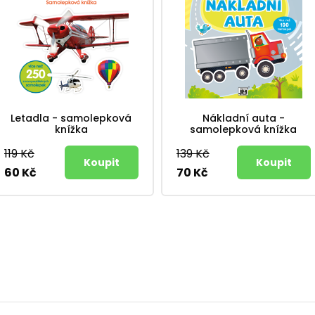
Letadla - samolepková
Nákladní auta -
knížka
samolepková knížka
119 Kč
139 Kč
60 Kč
70 Kč