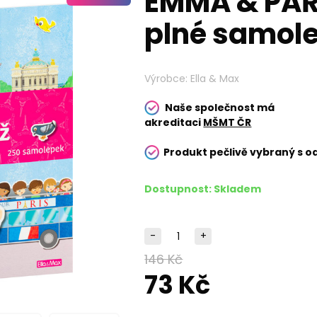
EMMA & PAŘ
plné samol
Výrobce:
Ella & Max
Naše společnost má
akreditaci
MŠMT ČR
Produkt pečlivě vybraný s o
Dostupnost:
Skladem
-
+
146 Kč
73 Kč