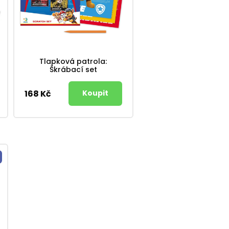
Tlapková patrola:
Škrábací set
168 Kč