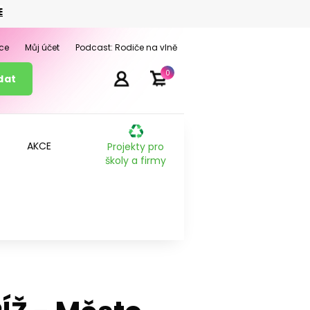
E
ce
Můj účet
Podcast: Rodiče na vlně
0
AKCE
Projekty pro
školy a firmy