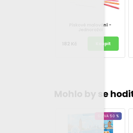
Pískové malování -
Jednorožci
182 Kč
Mohlo by se hodi
SLEVA 50 %