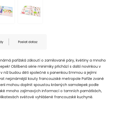
dy
Poslat dotaz
známá pařížská zákoutí o zamilované páry, květiny a mnoho
epek! Oblíbená série minimiky přichází s další novinkou v
v níž budou děti společně s panenkou Emmou a jejími
at nejznámější kouty francouzské metropole Paříže zvané
nerii mohou doplnit spoustou krásných samolepek podle
u také mnoho zajímavých informací o tamních památkách,
elikatesách světově vyhlášené francouzské kuchyně.