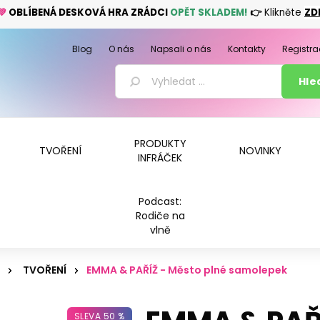
💚
OBLÍBENÁ DESKOVÁ HRA ZRÁDCI
OPĚT SKLADEM!
👉
Klikněte
ZD
Blog
O nás
Napsali o nás
Kontakty
Registra
PRODUKTY
TVOŘENÍ
NOVINKY
INFRÁČEK
Podcast:
Rodiče na
vlně
TVOŘENÍ
EMMA & PAŘÍŽ - Město plné samolepek
SLEVA 50 %