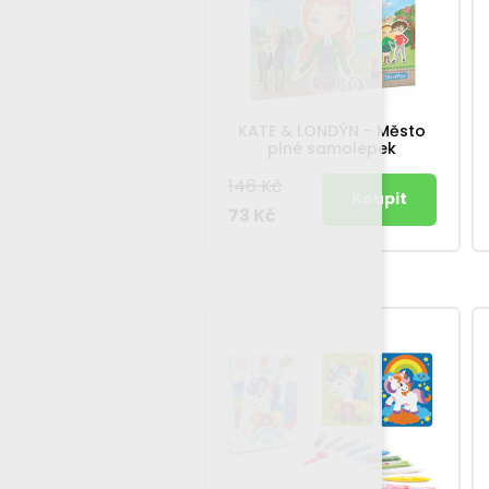
KATE & LONDÝN - Město
plné samolepek
146 Kč
73 Kč