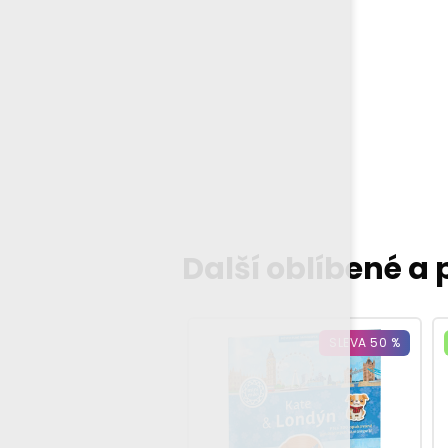
Další oblíbené a
SLEVA 50 %