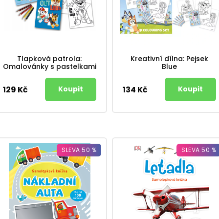
Tlapková patrola:
Kreativní dílna: Pejsek
Omalovánky s pastelkami
Blue
129 Kč
134 Kč
SLEVA 50 %
SLEVA 50 %