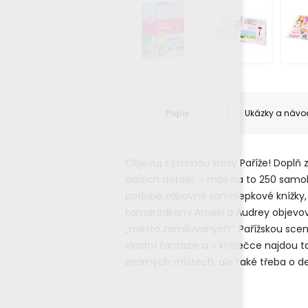
Popis
Ukázky a návo
Objevuj s Emmou krásy Paříže! Doplň 
dalších detailů – máš na to 250 samol
podobě zábavné samolepkové knížky, 
kamarádkami Amelií a Audrey objevov
„město zamilovaných“. Pařížskou sce
vlastní fantazie a v knížečce najdo
známých místech, ale také třeba o d