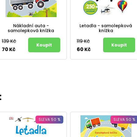
Nákladní auta -
Letadla - samolepková
samolepková knížka
knížka
139 Kč
119 Kč
70 Kč
60 Kč
t
SLEVA 50 %
SLEVA 50 %