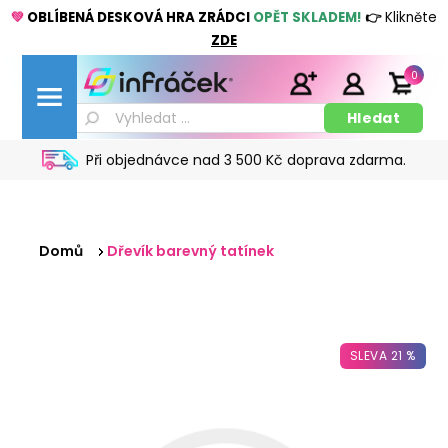
💚
OBLÍBENÁ DESKOVÁ HRA ZRÁDCI
OPĚT SKLADEM!
👉
Klikněte
ZDE
0
Při objednávce nad 3 500 Kč doprava zdarma.
Domů
Dřevík barevný tatínek
SLEVA 21 %