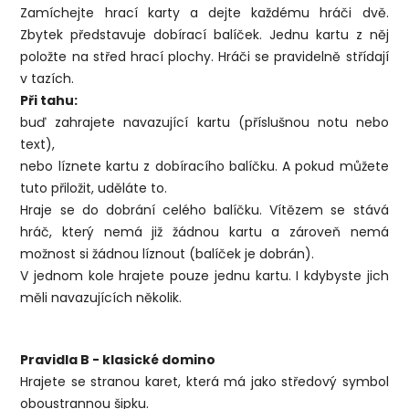
Zamíchejte hrací karty a dejte každému hráči dvě.
Zbytek představuje dobírací balíček. Jednu kartu z něj
položte na střed hrací plochy. Hráči se pravidelně střídají
v tazích.
Při tahu:
buď zahrajete navazující kartu (příslušnou notu nebo
text),
nebo líznete kartu z dobíracího balíčku. A pokud můžete
tuto přiložit, uděláte to.
Hraje se do dobrání celého balíčku. Vítězem se stává
hráč, který nemá již žádnou kartu a zároveň nemá
možnost si žádnou líznout (balíček je dobrán).
V jednom kole hrajete pouze jednu kartu. I kdybyste jich
měli navazujících několik.
Pravidla B - klasické domino
Hrajete se stranou karet, která má jako středový symbol
oboustrannou šipku.