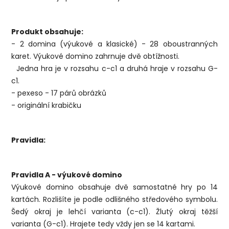
Produkt obsahuje:
- 2 domina (výukové a klasické) - 28 oboustranných
karet. Výukové domino zahrnuje dvě obtížnosti.
Jedna hra je v rozsahu c-c1 a druhá hraje v rozsahu G-
c1.
- pexeso - 17 párů obrázků
- originální krabičku
Pravidla:
Pravidla A - výukové domino
Výukové domino obsahuje dvě samostatné hry po 14
kartách. Rozlišíte je podle odlišného středového symbolu.
Šedý okraj je lehčí varianta (c-c1). Žlutý okraj těžší
varianta (G-c1). Hrajete tedy vždy jen se 14 kartami.