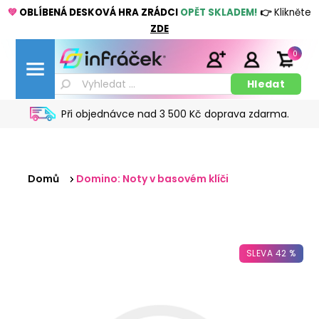
💚
OBLÍBENÁ DESKOVÁ HRA ZRÁDCI
OPĚT SKLADEM!
👉
Klikněte
ZDE
0
Při objednávce nad 3 500 Kč doprava zdarma.
Domů
Domino: Noty v basovém klíči
SLEVA 42 %