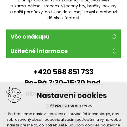
rukama, očima i srdcem. Všechny hry, hračky, pokusy
a další pomůcky, co tu najdete, mají smysl a probouzí
dětskou fantazii.
Vše o nákupu
Užitečné informace
+420 568 851 733
Po-Pá 7:30-15:30 hod.
obchod@infracek.cz
Nastavení cookies
Sledujte nás
Vítejte na našem webu!
Potřebujeme nastavit cookies a související technologie, aby
zobrazovaný obsah odpovídal vašim potřebám a vy na webu
nalezli přesně to, co potřebujete. Soubory cookies používané