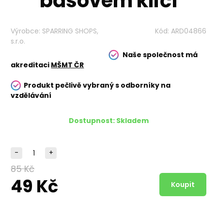
basovém klíči
Výrobce:
SPARRING SHOPS,
Kód:
ARD04866
s.r.o.
Naše společnost má
akreditaci
MŠMT ČR
Produkt pečlivě vybraný s odborníky na
vzdělávání
Dostupnost:
Skladem
-
+
85 Kč
49 Kč