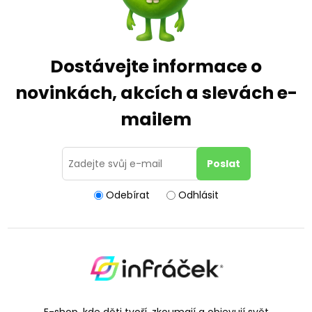
Dostávejte informace o
novinkách, akcích a slevách e-
mailem
Odebírat
Odhlásit
E-shop, kde děti tvoří, zkoumají a objevují svět