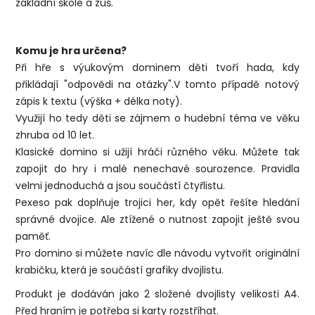
základní škole a zuš.
Komu je hra určena?
Při hře s výukovým dominem děti tvoří hada, kdy
přikládají "odpovědi na otázky".V tomto případě notový
zápis k textu (výška + délka noty).
Využijí ho tedy děti se zájmem o hudební téma ve věku
zhruba od 10 let.
Klasické domino si užijí hráči různého věku. Můžete tak
zapojit do hry i malé nenechavé sourozence. Pravidla
velmi jednoduchá a jsou součástí čtyřlistu.
Pexeso pak doplňuje trojici her, kdy opět řešíte hledání
správné dvojice. Ale ztížené o nutnost zapojit ještě svou
paměť.
Pro domino si můžete navíc dle návodu vytvořit originální
krabičku, která je součástí grafiky dvojlistu.
Produkt je dodáván jako 2 složené dvojlisty velikosti A4.
Před hraním je potřeba si karty rozstříhat.