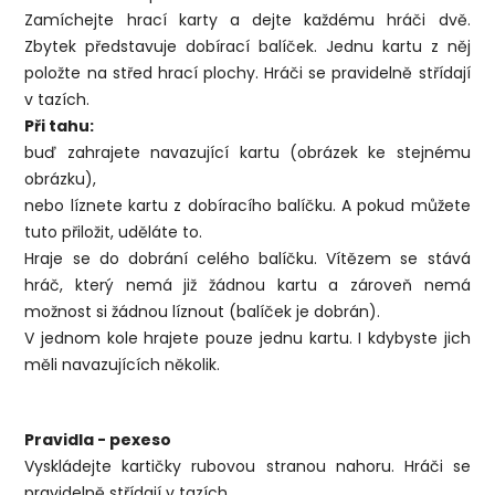
Zamíchejte hrací karty a dejte každému hráči dvě.
Zbytek představuje dobírací balíček. Jednu kartu z něj
položte na střed hrací plochy. Hráči se pravidelně střídají
v tazích.
Při tahu:
buď zahrajete navazující kartu (obrázek ke stejnému
obrázku),
nebo líznete kartu z dobíracího balíčku. A pokud můžete
tuto přiložit, uděláte to.
Hraje se do dobrání celého balíčku. Vítězem se stává
hráč, který nemá již žádnou kartu a zároveň nemá
možnost si žádnou líznout (balíček je dobrán).
V jednom kole hrajete pouze jednu kartu. I kdybyste jich
měli navazujících několik.
Pravidla - pexeso
Vyskládejte kartičky rubovou stranou nahoru. Hráči se
pravidelně střídají v tazích.