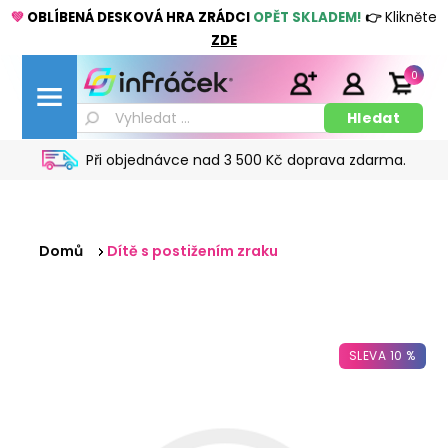
💚
OBLÍBENÁ DESKOVÁ HRA ZRÁDCI
OPĚT SKLADEM!
👉
Klikněte
ZDE
0
Při objednávce nad 3 500 Kč doprava zdarma.
Domů
Dítě s postižením zraku
SLEVA 10 %