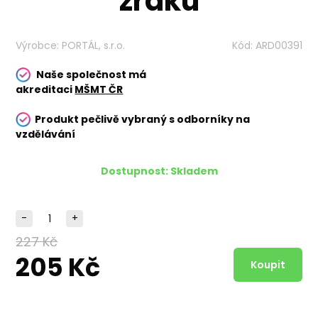
zraku
Výrobce:
PORTÁL, s.r.o.
Kód:
ARD00391
Naše společnost má
akreditaci
MŠMT ČR
Produkt pečlivě vybraný s odborníky na
vzdělávání
Dostupnost:
Skladem
-
+
227 Kč
205 Kč