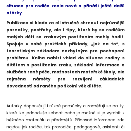
situace pro rodiče zcela nová a přináší ještě další
otázky.
Publikace si klade za cíl stručně shrnout nejrůznější
poznatky, postřehy, ale i tipy, které by se rodičům
malých dětí se zrakovým postižením mohly hodit.
Spojuje v sobě praktické příklady, „jak na to“, s
teoretickým základem nezbytným pro pochopení
problému. Kniha nabízí vhled do situace rodiny s
dítětem s postižením zraku, základní informace o
službách rané péče, možnostech mateřské školy, ale
zejména náměty pro rozvíjení základních
dovedností od raného po školní věk dítěte.
Autorky doporučují i různé pomůcky a zaměřují se na ty,
které lze jednoduše sehnat nebo je možné si je vyrobit z
běžného materiálu a předmětů. Přínosné informace zde
najdou jak rodiče, tak prarodiče, pedagogové, asistenti či