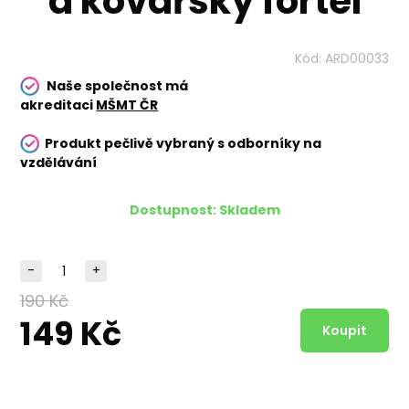
a kovářský fortel
Kód:
ARD00033
Naše společnost má
akreditaci
MŠMT ČR
Produkt pečlivě vybraný s odborníky na
vzdělávání
Dostupnost:
Skladem
-
+
190 Kč
149 Kč