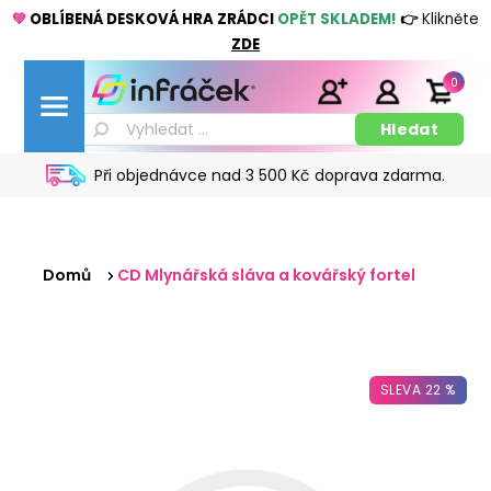
💚
OBLÍBENÁ DESKOVÁ HRA ZRÁDCI
OPĚT SKLADEM!
👉
Klikněte
ZDE
0
Při objednávce nad 3 500 Kč doprava zdarma.
Domů
CD Mlynářská sláva a kovářský fortel
SLEVA 22 %