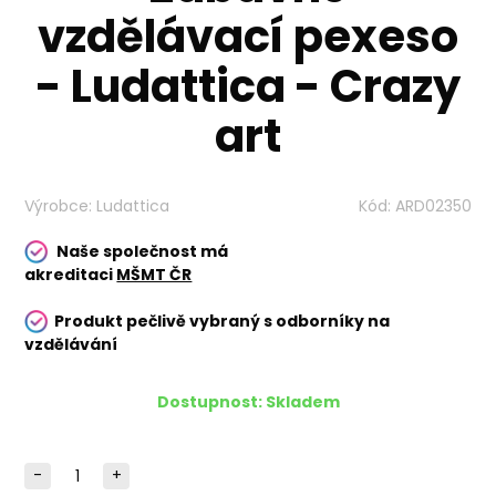
vzdělávací pexeso
- Ludattica - Crazy
art
Výrobce:
Ludattica
Kód:
ARD02350
Naše společnost má
akreditaci
MŠMT ČR
Produkt pečlivě vybraný s odborníky na
vzdělávání
Dostupnost:
Skladem
-
+