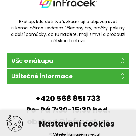
E-shop, kde děti tvoří, zkoumají a objevují svět
rukama, očima i srdcem. Všechny hry, hračky, pokusy
a další pomůcky, co tu najdete, mají smysl a probouzí
dětskou fantazii.
Vše o nákupu
Užitečné informace
+420 568 851 733
Po-Pá 7:30-15:30 hod.
obchod@infracek.cz
Nastavení cookies
Sledujte nás
Vítejte na našem webu!