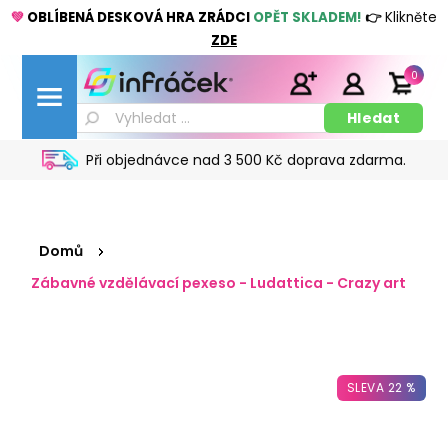
💚
OBLÍBENÁ DESKOVÁ HRA ZRÁDCI
OPĚT SKLADEM!
👉
Klikněte
ZDE
0
Při objednávce nad 3 500 Kč doprava zdarma.
Domů
Zábavné vzdělávací pexeso - Ludattica - Crazy art
SLEVA 22 %