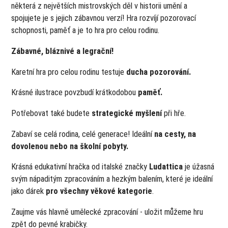
některá z největších mistrovských děl v historii umění a
spojujete je s jejich zábavnou verzí! Hra rozvíjí pozorovací
schopnosti, paměť a je to hra pro celou rodinu.
Zábavné, bláznivé a legrační!
Karetní hra pro celou rodinu testuje
ducha pozorování.
Krásné ilustrace povzbudí krátkodobou
paměť.
Potřebovat také budete
strategické myšlení
při hře.
Zabaví se celá rodina, celé generace! Ideální
na cesty, na
dovolenou nebo na školní pobyty.
Krásná edukativní hračka od italské značky
Ludattica
je úžasná
svým nápaditým zpracováním a hezkým balením, které je ideální
jako dárek
pro všechny věkové kategorie
.
Zaujme vás hlavně umělecké zpracování - uložit můžeme hru
zpět do pevné krabičky.