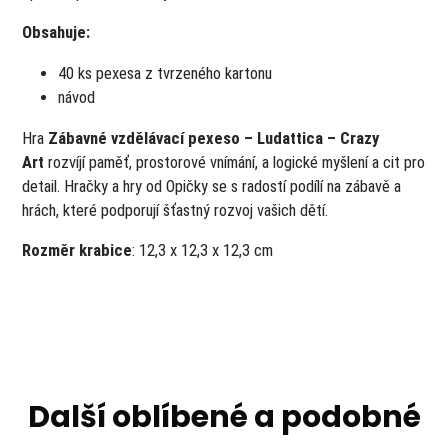
Obsahuje:
40 ks pexesa z tvrzeného kartonu
návod
Hra
Zábavné vzdělávací pexeso – Ludattica – Crazy
Art
rozvíjí paměť, prostorové vnímání, a logické myšlení a cit pro
detail. Hračky a hry od Opičky se s radostí podílí na zábavě a
hrách, které podporují šťastný rozvoj vašich dětí.
Rozměr krabice
: 12,3 x 12,3 x 12,3 cm
Další oblíbené a podobné