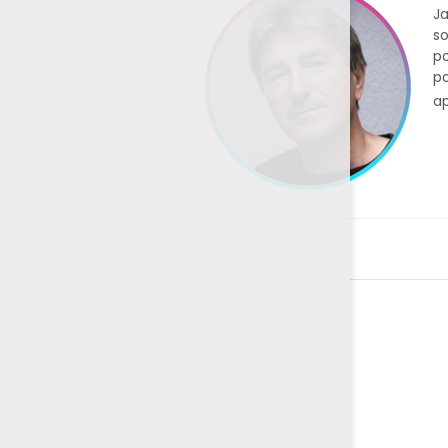
Ja
so
po
po
ap