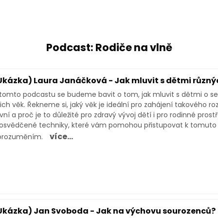
Podcast: Rodiče na vlně
Ukázka) Laura Janáčková - Jak mluvit s dětmi různý
tomto podcastu se budeme bavit o tom, jak mluvit s dětmi o s
jich věk. Řekneme si, jaký věk je ideální pro zahájení takového r
vní a proč je to důležité pro zdravý vývoj dětí i pro rodinné pro
osvědčené techniky, které vám pomohou přistupovat k tomuto c
více...
orozuměním.
Ukázka) Jan Svoboda - Jak na výchovu sourozenců?