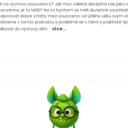
k na výchovu sourozenců? Jak moc odlišná disciplína nás jako
urozence, je to těžší? Na co bychom se měli skutečně soustřed
dporovat dobré vztahy mezi sourozenci od útlého věku svým vl
díváme v tomto podcastu a podělíme se s Vámi o praktické tip
více...
likovat do výchovy dětí.