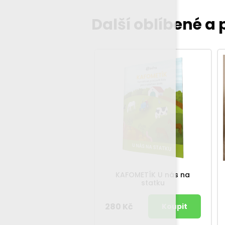
Další oblíbené a
KAFOMETÍK U nás na
statku
280 Kč