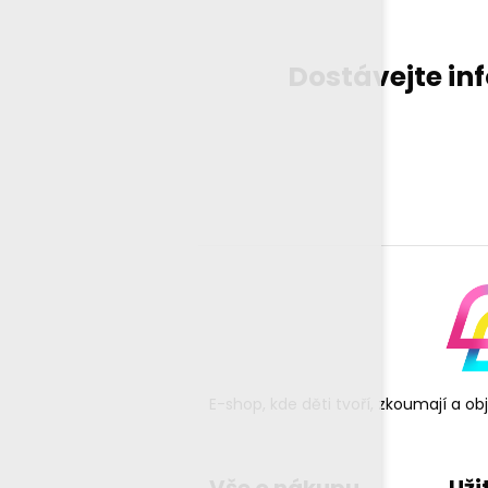
Dostávejte in
E-shop, kde děti tvoří, zkoumají a o