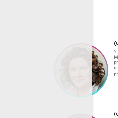
(
V 
je
pr
a 
p
(