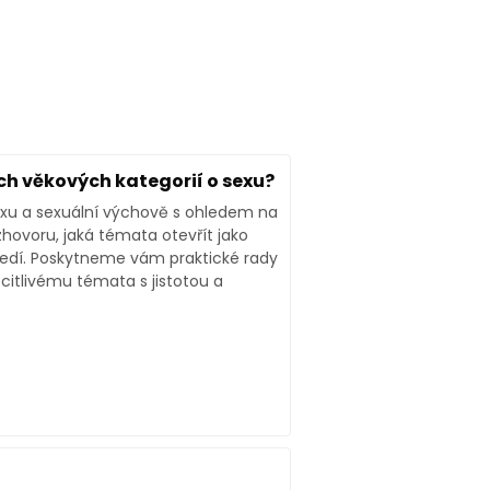
ch věkových kategorií o sexu?
exu a sexuální výchově s ohledem na
ozhovoru, jaká témata otevřít jako
středí. Poskytneme vám praktické rady
itlivému témata s jistotou a