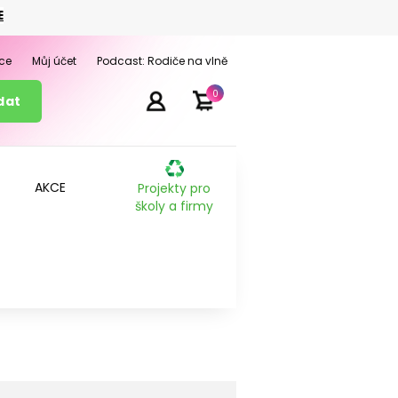
E
ce
Můj účet
Podcast: Rodiče na vlně
0
AKCE
Projekty pro
školy a firmy