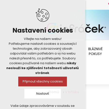
Nastavení cookies
Vítejte na našem webu!
Potřebujeme nastavit cookies a související
technologie, aby zobrazovaný obsah
BLÁZNIVÉ
HRY
odpovídal vašim potřebám a vy na webu
POKUSY
nalezli přesně to, co potřebujete. Soubory
cookies používané na našem webu
nikdy
neslouží ke zjišťování totožnosti uživatelů
stránek
.
Přijmout všechny cookies
Domů
V bříšku
Nastavit
Vaše údaje zpracováváme v souladu se
Technická cookies