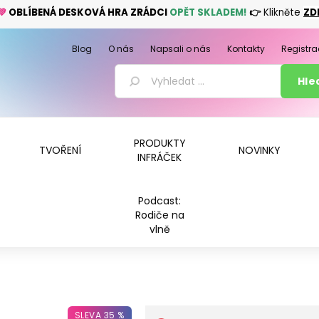
💚
OBLÍBENÁ DESKOVÁ HRA ZRÁDCI
OPĚT SKLADEM!
👉
Klikněte
ZD
Blog
O nás
Napsali o nás
Kontakty
Registra
PRODUKTY
TVOŘENÍ
NOVINKY
INFRÁČEK
Podcast:
Rodiče na
vlně
SLEVA 35 %