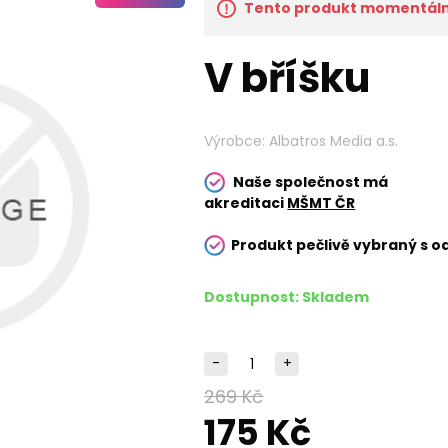
Tento produkt momentálně
V bříšku
Výrobce:
Albatros Media a.s.
Naše společnost má
akreditaci
MŠMT ČR
Produkt pečlivě vybraný s o
Dostupnost:
Skladem
-
+
269 Kč
175 Kč