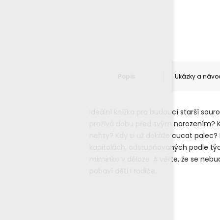
Popis
Ukázky a návo
Ideální knížka pro budoucí starší souro
prožívá dobu před svým narozením? K
nehty? Kdy si už dokáže cucat palec
kapitolách, odstupňovaných podle týd
miminko v děloze. A věřte, že se nebu
pobaví děti i rodiče.