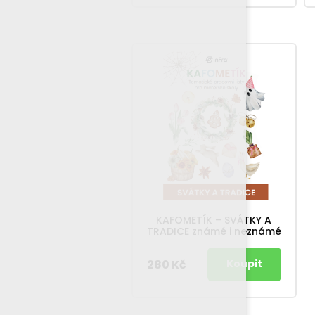
KAFOMETÍK – SVÁTKY A
TRADICE známé i neznámé
280 Kč