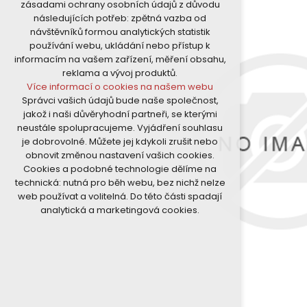
zásadami ochrany osobních údajů z důvodu
nutná pro provozování webu
následujících potřeb: zpětná vazba od
udržení kontextu stránek (session):
návštěvníků formou analytických statistik
případná přihlášení, volby jazyka, apod.
používání webu, ukládání nebo přístup k
Volitelná cookies
informacím na vašem zařízení, měření obsahu,
analytická pro anonymizované
reklama a vývoj produktů.
vyhodnocení návštěvnosti
Více informací o cookies na našem webu
marketingová cookies (Google)
Správci vašich údajů bude naše společnost,
Více informací o cookies na našem webu
jakož i naši důvěryhodní partneři, se kterými
neustále spolupracujeme. Vyjádření souhlasu
je dobrovolné. Můžete jej kdykoli zrušit nebo
Přijmout všechny cookies
obnovit změnou nastavení vašich cookies.
Cookies a podobné technologie dělíme na
Odmítnout vše
technická: nutná pro běh webu, bez nichž nelze
web používat a volitelná. Do této části spadají
analytická a marketingová cookies.