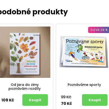
 podobné produkty
SLEVA 29 %
Od jara do zimy
Poznáváme sporty
poznávám rozdíly
99 Kč
109 Kč
70 Kč