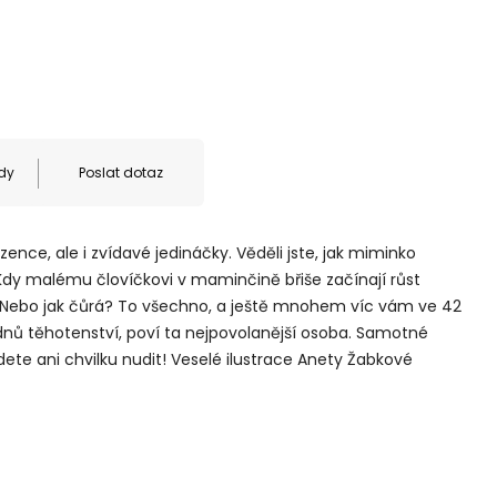
dy
Poslat dotaz
zence, ale i zvídavé jedináčky. Věděli jste, jak miminko
dy malému človíčkovi v maminčině břiše začínají růst
? Nebo jak čůrá? To všechno, a ještě mnohem víc vám ve 42
nů těhotenství, poví ta nejpovolanější osoba. Samotné
dete ani chvilku nudit! Veselé ilustrace Anety Žabkové