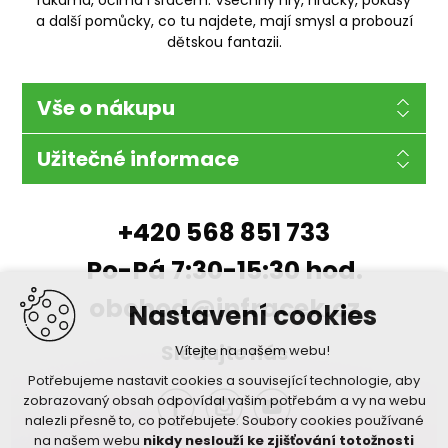
rukama, očima i srdcem. Všechny hry, hračky, pokusy
a další pomůcky, co tu najdete, mají smysl a probouzí
dětskou fantazii.
Vše o nákupu
Užitečné informace
+420 568 851 733
Po-Pá 7:30-15:30 hod.
obchod@infracek.cz
Nastavení cookies
Sledujte nás
Vítejte na našem webu!
Potřebujeme nastavit cookies a související technologie, aby
zobrazovaný obsah odpovídal vašim potřebám a vy na webu
nalezli přesně to, co potřebujete. Soubory cookies používané
na našem webu
nikdy neslouží ke zjišťování totožnosti