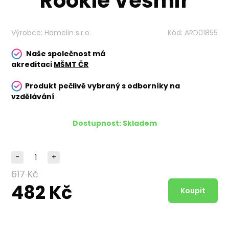
Rookie Vesmír
Výrobce:
Hamelin s.r.o.
Kód:
ARD01855
Naše společnost má
akreditaci
MŠMT ČR
Produkt pečlivě vybraný s odborníky na
vzdělávání
Dostupnost:
Skladem
-
+
617 Kč
482 Kč