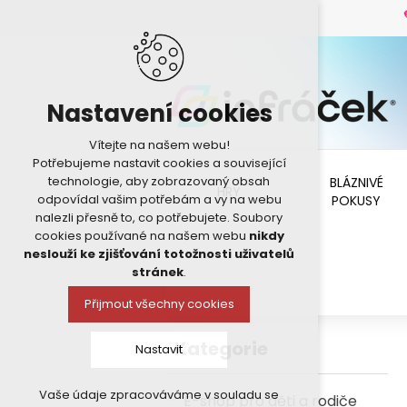
Nastavení cookies
Vítejte na našem webu!
Potřebujeme nastavit cookies a související
technologie, aby zobrazovaný obsah
BLÁZNIVÉ
HRY
odpovídal vašim potřebám a vy na webu
POKUSY
nalezli přesně to, co potřebujete. Soubory
cookies používané na našem webu
nikdy
neslouží ke zjišťování totožnosti uživatelů
stránek
.
Přijmout všechny cookies
Kategorie
Nastavit
Vaše údaje zpracováváme v souladu se
E-shop pro děti a rodiče
Technická cookies