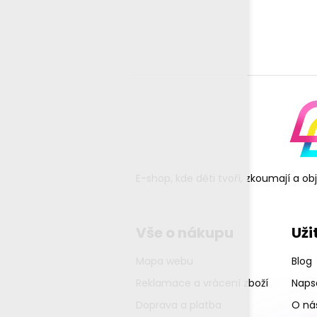
E-shop, kde děti tvoří, zkoumají a o
Vše o nákupu
Uži
Mapa webu
Blog
Reklamace a vrácení zboží
Napsa
Doprava a platba
O ná