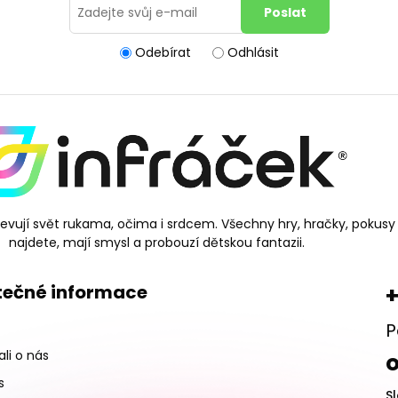
Odebírat
Odhlásit
bjevují svět rukama, očima i srdcem. Všechny hry, hračky, pokusy
najdete, mají smysl a probouzí dětskou fantazii.
tečné informace
+
P
li o nás
s
S