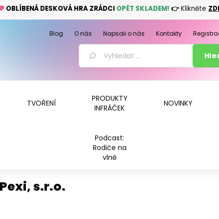
💚
OBLÍBENÁ DESKOVÁ HRA ZRÁDCI
OPĚT SKLADEM!
👉
Klikněte
ZD
Blog
O nás
Napsali o nás
Kontakty
Registra
PRODUKTY
TVOŘENÍ
NOVINKY
INFRÁČEK
Podcast:
Rodiče na
vlně
Pexi, s.r.o.