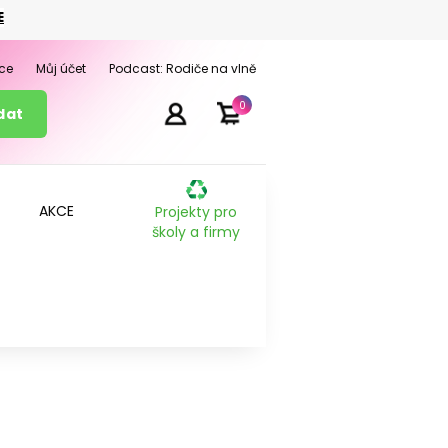
E
ce
Můj účet
Podcast: Rodiče na vlně
0
AKCE
Projekty pro
školy a firmy