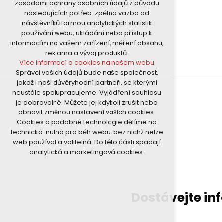
zásadami ochrany osobních údajů z důvodu
nutná pro provozování webu
následujících potřeb: zpětná vazba od
udržení kontextu stránek (session):
návštěvníků formou analytických statistik
případná přihlášení, volby jazyka, apod.
používání webu, ukládání nebo přístup k
Volitelná cookies
informacím na vašem zařízení, měření obsahu,
analytická pro anonymizované
reklama a vývoj produktů.
vyhodnocení návštěvnosti
Více informací o cookies na našem webu
marketingová cookies (Google)
Správci vašich údajů bude naše společnost,
Více informací o cookies na našem webu
jakož i naši důvěryhodní partneři, se kterými
neustále spolupracujeme. Vyjádření souhlasu
je dobrovolné. Můžete jej kdykoli zrušit nebo
Přijmout všechny cookies
obnovit změnou nastavení vašich cookies.
Cookies a podobné technologie dělíme na
Odmítnout vše
technická: nutná pro běh webu, bez nichž nelze
web používat a volitelná. Do této části spadají
analytická a marketingová cookies.
Dostávejte in