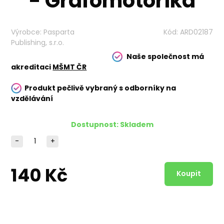
- Grafomotorika
Výrobce:
Pasparta
Kód:
ARD02187
Publishing, s.r.o.
Naše společnost má
akreditaci
MŠMT ČR
Produkt pečlivě vybraný s odborníky na
vzdělávání
Dostupnost:
Skladem
-
+
140 Kč