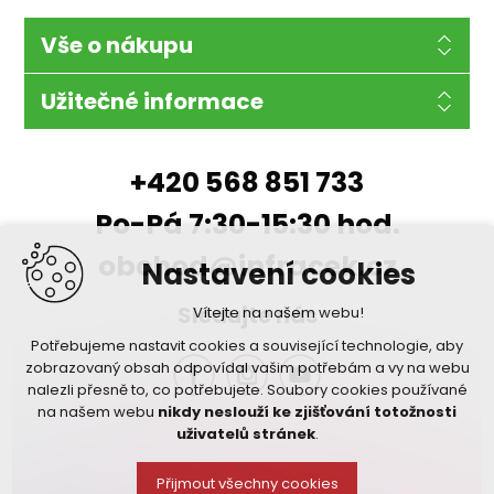
Vše o nákupu
Užitečné informace
+420 568 851 733
Po-Pá 7:30-15:30 hod.
obchod@infracek.cz
Nastavení cookies
Sledujte nás
Vítejte na našem webu!
Potřebujeme nastavit cookies a související technologie, aby
zobrazovaný obsah odpovídal vašim potřebám a vy na webu
nalezli přesně to, co potřebujete. Soubory cookies používané
na našem webu
nikdy neslouží ke zjišťování totožnosti
uživatelů stránek
.
Přijmout všechny cookies