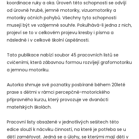
koordinace ruky a oka. Úroveň této schopnosti se odvíjí
od úrovně hrubé, jemné motoriky, vizuomotoriky a
motoriky očních pohybů. Všechny tyto schopnosti
musejí být ve vzájemné souhře. Pokulhává-li jedna z nich,
projeví se to v celkovém projevu kresby i písma a
následně i v celkové školní úspěšnosti.
Tato publikace nabízí sou­bor 45 pracovních listů se
cvičeními, která zábavnou formou rozvíjejí grafomotoriku
a jemnou motoriku.
Autorka shrnuje své poznatky posbírané během 20leté
praxe s dětmi v rámci per­cepčně-motorického
přípravného kurzu, který provozuje ve dvanácti
mateřských školách.
Pracovní listy obsažené v jednotlivých sešitech této
edice slouží k nácviku činností, na které je potřeba se u
dětí zaměřovat. Jedná se o úlohy, se kterými mají děti v