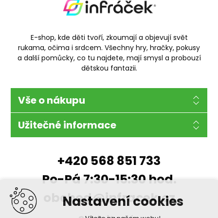
E-shop, kde děti tvoří, zkoumají a objevují svět
rukama, očima i srdcem. Všechny hry, hračky, pokusy
a další pomůcky, co tu najdete, mají smysl a probouzí
dětskou fantazii.
Vše o nákupu
Užitečné informace
+420 568 851 733
Po-Pá 7:30-15:30 hod.
obchod@infracek.cz
Nastavení cookies