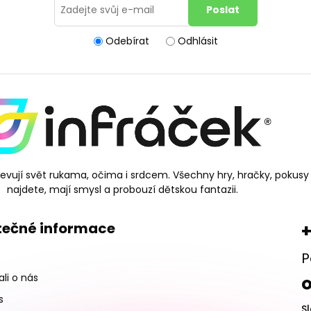
Odebírat
Odhlásit
bjevují svět rukama, očima i srdcem. Všechny hry, hračky, pokusy
najdete, mají smysl a probouzí dětskou fantazii.
tečné informace
+
P
li o nás
s
S