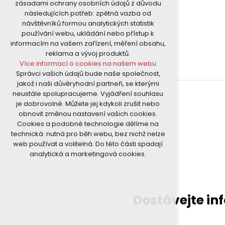
zásadami ochrany osobních údajů z důvodu
nutná pro provozování webu
následujících potřeb: zpětná vazba od
udržení kontextu stránek (session):
návštěvníků formou analytických statistik
případná přihlášení, volby jazyka, apod.
používání webu, ukládání nebo přístup k
Volitelná cookies
informacím na vašem zařízení, měření obsahu,
analytická pro anonymizované
reklama a vývoj produktů.
vyhodnocení návštěvnosti
Více informací o cookies na našem webu
marketingová cookies (Google)
Správci vašich údajů bude naše společnost,
Více informací o cookies na našem webu
jakož i naši důvěryhodní partneři, se kterými
neustále spolupracujeme. Vyjádření souhlasu
je dobrovolné. Můžete jej kdykoli zrušit nebo
Přijmout všechny cookies
obnovit změnou nastavení vašich cookies.
Cookies a podobné technologie dělíme na
Odmítnout vše
technická: nutná pro běh webu, bez nichž nelze
web používat a volitelná. Do této části spadají
analytická a marketingová cookies.
Dostávejte in