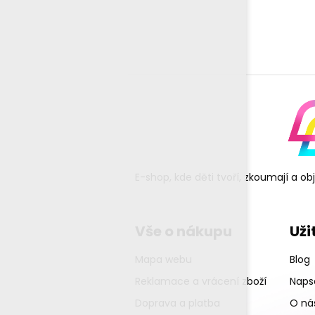
E-shop, kde děti tvoří, zkoumají a o
Vše o nákupu
Uži
Mapa webu
Blog
Reklamace a vrácení zboží
Napsa
Doprava a platba
O ná