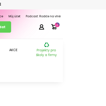
E
ce
Můj účet
Podcast: Rodiče na vlně
0
AKCE
Projekty pro
školy a firmy