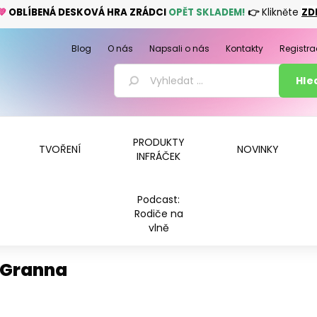
💚
OBLÍBENÁ DESKOVÁ HRA ZRÁDCI
OPĚT SKLADEM!
👉
Klikněte
ZD
Blog
O nás
Napsali o nás
Kontakty
Registra
PRODUKTY
TVOŘENÍ
NOVINKY
INFRÁČEK
Podcast:
Rodiče na
vlně
Granna