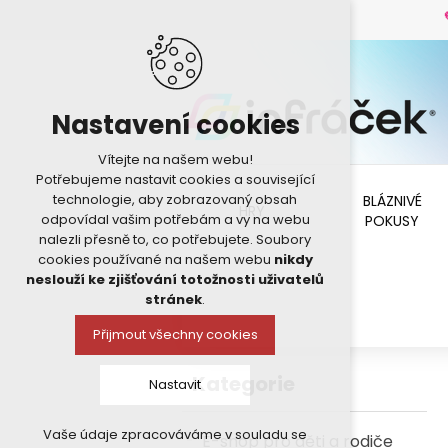
Nastavení cookies
Vítejte na našem webu!
Potřebujeme nastavit cookies a související
technologie, aby zobrazovaný obsah
BLÁZNIVÉ
HRY
odpovídal vašim potřebám a vy na webu
POKUSY
nalezli přesně to, co potřebujete. Soubory
cookies používané na našem webu
nikdy
neslouží ke zjišťování totožnosti uživatelů
stránek
.
Přijmout všechny cookies
Kategorie
Nastavit
Vaše údaje zpracováváme v souladu se
E-shop pro děti a rodiče
Technická cookies