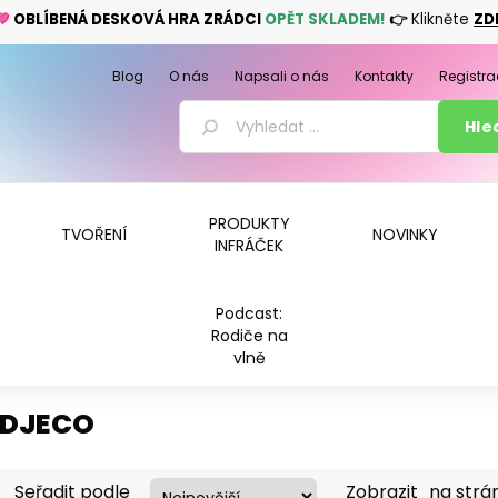
💚
OBLÍBENÁ DESKOVÁ HRA ZRÁDCI
OPĚT SKLADEM!
👉
Klikněte
ZD
Blog
O nás
Napsali o nás
Kontakty
Registra
PRODUKTY
TVOŘENÍ
NOVINKY
INFRÁČEK
Podcast:
Rodiče na
vlně
DJECO
Seřadit podle
Zobrazit
na strá