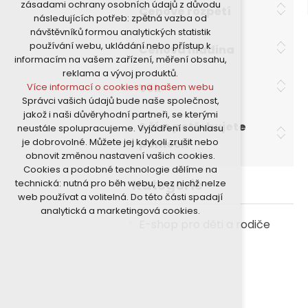
zásadami ochrany osobních údajů z důvodu
Cenové rozpětí
nutná pro provozování webu
následujících potřeb: zpětná vazba od
udržení kontextu stránek (session):
návštěvníků formou analytických statistik
případná přihlášení, volby jazyka, apod.
používání webu, ukládání nebo přístup k
Cenová hladina
Volitelná cookies
informacím na vašem zařízení, měření obsahu,
analytická pro anonymizované
reklama a vývoj produktů.
vyhodnocení návštěvnosti
Věk
Více informací o cookies na našem webu
marketingová cookies (Google)
Správci vašich údajů bude naše společnost,
Více informací o cookies na našem webu
jakož i naši důvěryhodní partneři, se kterými
S čím potřebujete
neustále spolupracujeme. Vyjádření souhlasu
je dobrovolné. Můžete jej kdykoli zrušit nebo
Přijmout všechny cookies
pomoci?
obnovit změnou nastavení vašich cookies.
Cookies a podobné technologie dělíme na
Odmítnout vše
Kategorie
technická: nutná pro běh webu, bez nichž nelze
web používat a volitelná. Do této části spadají
analytická a marketingová cookies.
E-shop pro děti a rodiče