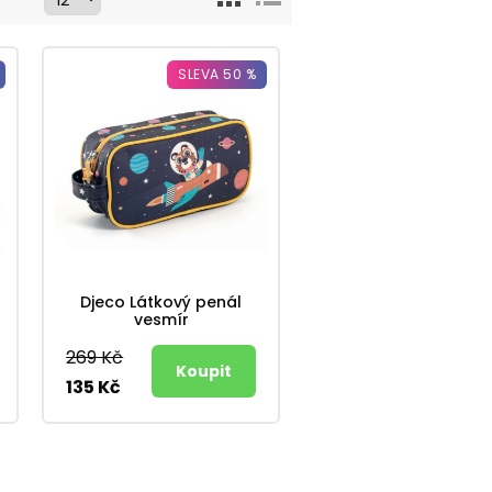
SLEVA 50 %
Djeco Látkový penál
vesmír
269 Kč
135 Kč