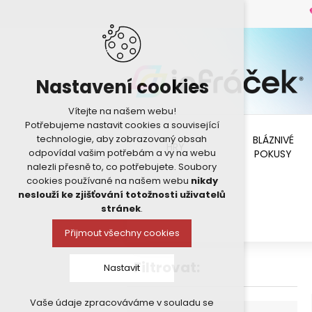
Nastavení cookies
Vítejte na našem webu!
Potřebujeme nastavit cookies a související
technologie, aby zobrazovaný obsah
BLÁZNIVÉ
HRY
odpovídal vašim potřebám a vy na webu
POKUSY
nalezli přesně to, co potřebujete. Soubory
cookies používané na našem webu
nikdy
neslouží ke zjišťování totožnosti uživatelů
stránek
.
Přijmout všechny cookies
Filtrovat:
Nastavit
Vaše údaje zpracováváme v souladu se
Technická cookies