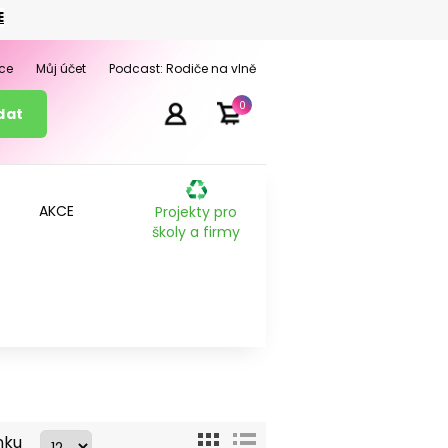
E
ce
Můj účet
Podcast: Rodiče na vlně
0
AKCE
Projekty pro
školy a firmy
nku