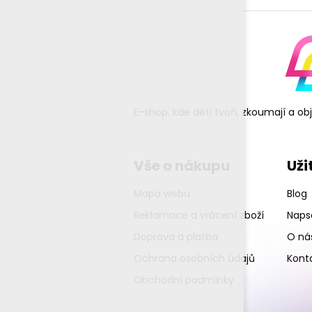
E-shop, kde děti tvoří, zkoumají a o
Vše o nákupu
Uži
Mapa webu
Blog
Reklamace a vrácení zboží
Napsa
Doprava a platba
O ná
Ochrana osobních údajů
Kont
Obchodní podmínky