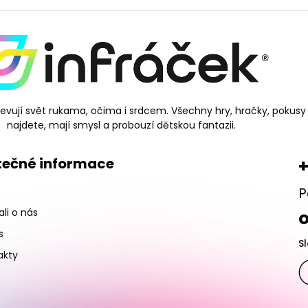
bjevují svět rukama, očima i srdcem. Všechny hry, hračky, pokusy
najdete, mají smysl a probouzí dětskou fantazii.
tečné informace
+
P
li o nás
s
S
akty