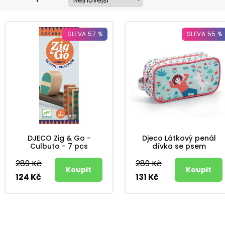
SLEVA 57 %
SLEVA 55 %
DJECO Zig & Go -
Djeco Látkový penál
Culbuto - 7 pcs
dívka se psem
289 Kč
289 Kč
124 Kč
131 Kč