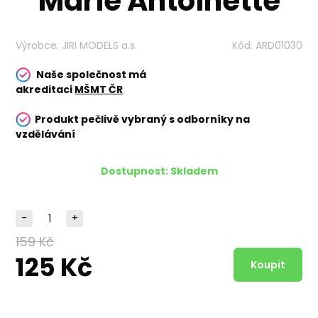
Marie Antoinette
Výrobce:
JIRI MODELS a.s.
Kód:
ARD01030
Naše společnost má
akreditaci
MŠMT ČR
Produkt pečlivě vybraný s odborníky na
vzdělávání
Dostupnost:
Skladem
-
+
159 Kč
125 Kč