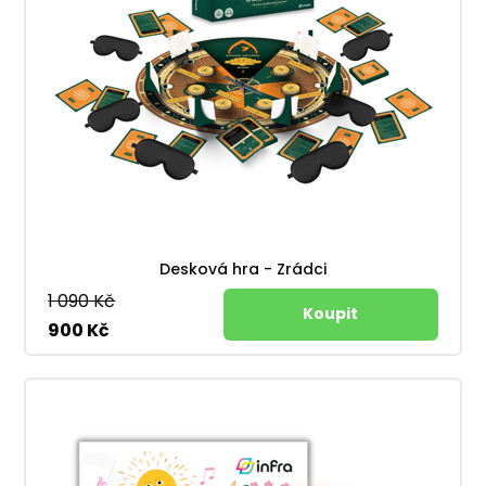
Desková hra - Zrádci
1 090 Kč
900 Kč