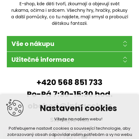
E-shop, kde děti tvoří, zkoumají a objevují svět
rukama, očima i srdcem. Všechny hry, hračky, pokusy
a další pomůcky, co tu najdete, mají smysl a probouzí
dětskou fantazii.
Vše o nákupu
Užitečné informace
+420 568 851 733
Po-Pá 7:30-15:30 hod.
obchod@infracek.cz
Nastavení cookies
Sledujte nás
Vítejte na našem webu!
Potřebujeme nastavit cookies a související technologie, aby
zobrazovaný obsah odpovídal vašim potřebám a vy na webu