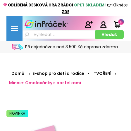
💚
OBLÍBENÁ DESKOVÁ HRA ZRÁDCI
OPĚT SKLADEM!
👉
Klikněte
ZDE
0
Při objednávce nad 3 500 Kč doprava zdarma.
Domů
E-shop pro děti a rodiče
TVOŘENÍ
Minnie: Omalovánky s pastelkami
NOVINKA