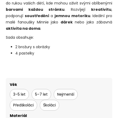
do rukou vašich dětí, kde mohou oživit svými oblíbenými
barvami každou stránku
. Rozvíjejí
kreativitu
,
podporují
soustředění
a
jemnou motoriku
. Ideální pro
malé fanoušky Minnie jako
dárek
nebo jako zábavná
aktivita na doma
.
Sada obsahuje:
2 brožury s obrázky
4 pastelky
Věk
3–5 let
5–7 let
Nejmenší
Předškoláci
Školáci
Materiál