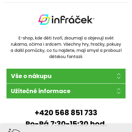
E-shop, kde děti tvoří, zkoumají a objevují svět
rukama, očima i srdcem. Všechny hry, hračky, pokusy
a další pomůcky, co tu najdete, mají smysl a probouzí
dětskou fantazii.
Vše o nákupu
Užitečné informace
+420 568 851 733
Po-Pá 7:30-15:30 hod.