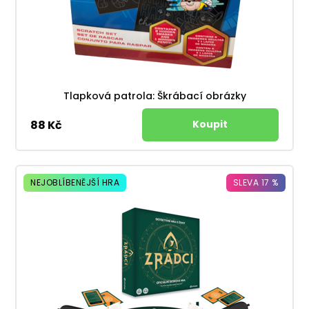
Tlapková patrola: Škrábací obrázky
88 Kč
NEJOBLÍBENĚJŠÍ HRA
SLEVA 17 %