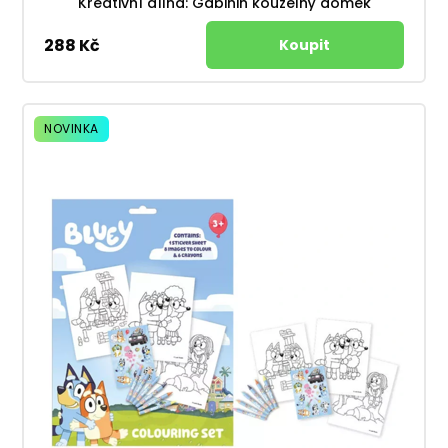
Kreativní dílna: Gábinin kouzelný domek
288 Kč
NOVINKA