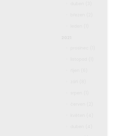
duben (3)
březen (2)
leden (1)
2021
prosinec (1)
listopad (1)
říjen (6)
září (8)
srpen (1)
červen (2)
květen (4)
duben (4)