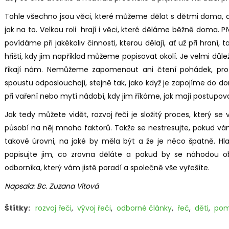
Tohle všechno jsou věci, které můžeme dělat s dětmi doma, al
jak na to. Velkou roli hrají i věci, které děláme běžně doma. 
povídáme při jakékoliv činnosti, kterou dělají, ať už při hraní
hřišti, kdy jim například můžeme popisovat okolí. Je velmi důle
říkají nám. Nemůžeme zapomenout ani čtení pohádek, prot
spoustu odposlouchají, stejně tak, jako když je zapojíme do d
při vaření nebo mytí nádobí, kdy jim říkáme, jak mají postupova
Jak tedy můžete vidět, rozvoj řeči je složitý proces, který se
působí na něj mnoho faktorů. Takže se nestresujte, pokud vám
takové úrovni, na jaké by měla být a že je něco špatně. Hla
popisujte jim, co zrovna děláte a pokud by se náhodou ob
odborníka, který vám jistě poradí a společně vše vyřešíte.
Napsala: Bc. Zuzana Vítová
Štítky:
rozvoj řeči
,
vývoj řeči
,
odborné články
,
řeč
,
děti
,
pomů