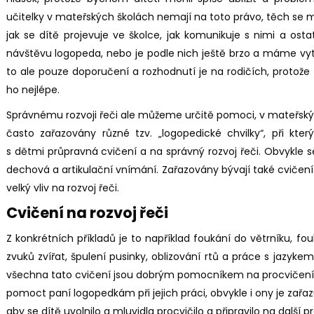
učitelky v mateřských školách nemají na toto právo, těch se 
jak se dítě projevuje ve školce, jak komunikuje s nimi a os
návštěvu logopeda, nebo je podle nich ještě brzo a máme vytr
to ale pouze doporučení a rozhodnutí je na rodičích, protože t
ho nejlépe.
Správnému rozvoji řeči ale můžeme určitě pomoci, v mateřsk
často zařazovány různé tzv. „logopedické chvilky“, při kter
s dětmi průpravná cvičení a na správný rozvoj řeči. Obvykle s
dechová a artikulační vnímání. Zařazovány bývají také cvičení
velký vliv na rozvoj řeči.
Cvičení na rozvoj řeči
Z konkrétních příkladů je to například foukání do větrníku, fo
zvuků zvířat, špulení pusinky, oblizování rtů a práce s jazyke
všechna tato cvičení jsou dobrým pomocníkem na procvičení
pomoct paní logopedkám při jejich práci, obvykle i ony je zařa
aby se dítě uvolnilo a mluvidla procvičilo a připravilo na další pr