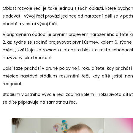
Oblast rozvoje řeči je také jednou z těch oblastí, které bych
sledovat. Vývoj řeči provází jedince od narození, dělí se v po
období a vlastní vývoj řeči.
V přípravném období je prvním projevem narozeného dítěte křik
2. až. týdne se začíná projevovat první úsměv, kolem 6. týdne 
měnit, zvětšuje se rozsah a intenzita hlasu a roste schopnost 
nazývány jako broukání.
Další fáze přichází v druhé polovině 1. roku dítěte, kdy přichází 
měsíce nastává stádium rozumění řeči, kdy dítě ještě nem
reagovat.
Stádium vlastního vývoje řeči začíná kolem 1. roku života dít
se dítě připravuje na samotnou řeč.