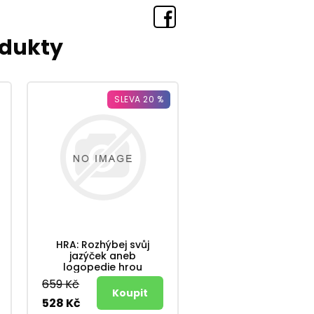
odukty
SLEVA 20 %
HRA: Rozhýbej svůj
jazýček aneb
logopedie hrou
659 Kč
528 Kč