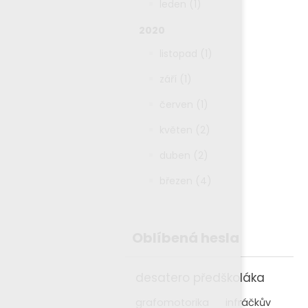
leden (1)
2020
listopad (1)
září (1)
červen (1)
květen (2)
duben (2)
březen (4)
Oblíbená hesla
desatero předškoláka
grafomotorika
infráčkův