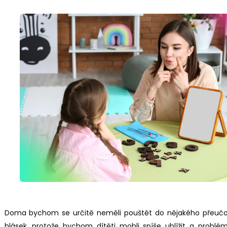
Doma bychom se určitě neměli pouštět do nějakého přeučov
hlásek, protože bychom dítěti mohli spíše ublížit a problém