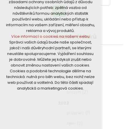
zásadami ochrany osobních údajů z důvodu
nutná pro provozování webu
následujících potřeb: zpětná vazba od
udržení kontextu stránek (session):
návštěvníků formou analytických statistik
případná přihlášení, volby jazyka, apod.
používání webu, ukládání nebo přístup k
Volitelná cookies
informacím na vašem zařízení, měření obsahu,
analytická pro anonymizované
reklama a vývoj produktů.
vyhodnocení návštěvnosti
Archiv článků
Více informací o cookies na našem webu
marketingová cookies (Google)
Správci vašich údajů bude naše společnost,
Více informací o cookies na našem webu
jakož i naši důvěryhodní partneři, se kterými
2025
neustále spolupracujeme. Vyjádření souhlasu
je dobrovolné. Můžete jej kdykoli zrušit nebo
Přijmout všechny cookies
březen (1)
obnovit změnou nastavení vašich cookies.
Cookies a podobné technologie dělíme na
2024
Odmítnout vše
technická: nutná pro běh webu, bez nichž nelze
duben (1)
web používat a volitelná. Do této části spadají
analytická a marketingová cookies.
březen (2)
2023
prosinec (1)
říjen (2)