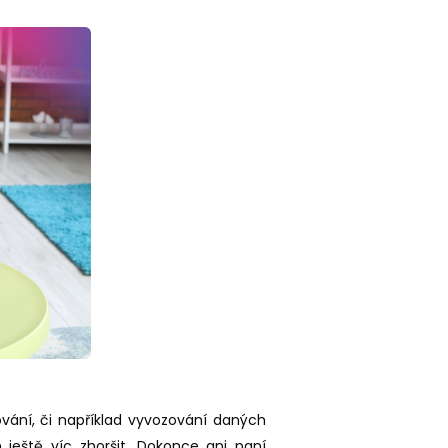
ání, či například vyvozování daných
 ještě víc zhoršit. Dokonce ani paní