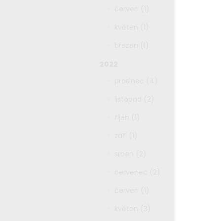
červen (1)
květen (1)
březen (1)
2022
prosinec (4)
listopad (2)
říjen (1)
září (1)
srpen (2)
červenec (2)
červen (1)
květen (3)