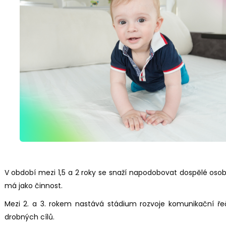
V období mezi 1,5 a 2 roky se snaží napodobovat dospělé osoby
má jako činnost.
Mezi 2. a 3. rokem nastává stádium rozvoje komunikační řeči
drobných cílů.