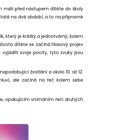
om měli před nástupem dítěte do školy
dstatě na dvě období, a to na přípravné
, který je krátký a jednotvárný, kolem
života dítěte se začíná hlasový projev
vyjádřit svoje pocity, tyto zvuky jsou
napodobující žvatlání a okolo 10. až 12.
luví, ale začíná na řeč kolem sebe
ěte, opakujícím vnímáním řeči druhých