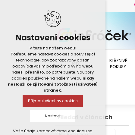
Nastavení cookies
Vítejte na našem webu!
Potřebujeme nastavit cookies a související
technologie, aby zobrazovaný obsah
BLÁZNIVÉ
HRY
odpovídal vašim potřebám a vy na webu
POKUSY
nalezli přesně to, co potřebujete. Soubory
cookies používané na našem webu
nikdy
neslouží ke zjišťování totožnosti uživatelů
stránek
.
Přijmout všechny cookies
Hledat v článcích
Nastavit
Vaše údaje zpracováváme v souladu se
Technická cookies