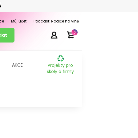
E
ce
Můj účet
Podcast: Rodiče na vlně
0
AKCE
Projekty pro
školy a firmy