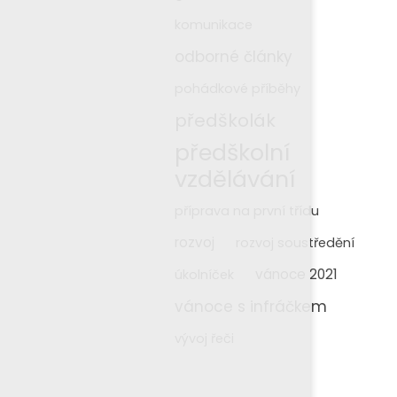
komunikace
odborné články
pohádkové příběhy
předškolák
předškolní
vzdělávání
příprava na první třídu
rozvoj
rozvoj soustředění
vánoce 2021
úkolníček
vánoce s infráčkem
vývoj řeči