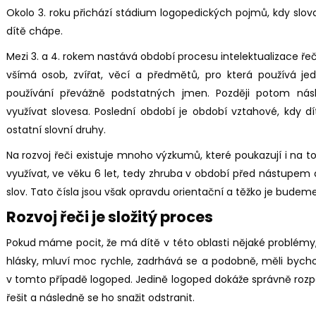
Okolo 3. roku přichází stádium logopedických pojmů, kdy slova
dítě chápe.
Mezi 3. a 4. rokem nastává období procesu intelektualizace řeči
všímá osob, zvířat, věcí a předmětů, pro která používá j
používání převážně podstatných jmen. Později potom násl
využívat slovesa. Poslední období je období vztahové, kdy d
ostatní slovní druhy.
Na rozvoj řeči existuje mnoho výzkumů, které poukazují i na to
využívat, ve věku 6 let, tedy zhruba v období před nástupem
slov. Tato čísla jsou však opravdu orientační a těžko je budem
Rozvoj řeči je složitý proces
Pokud máme pocit, že má dítě v této oblasti nějaké problémy, 
hlásky, mluví moc rychle, zadrhává se a podobně, měli bycho
v tomto případě logoped. Jedině logoped dokáže správně rozp
řešit a následně se ho snažit odstranit.