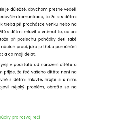
e je důležité, abychom přesně věděli,
Především komunikace, to že si s dětmi
, tak třeba při procházce venku nebo na
žité s dětmi mluvit a vnímat to, co oni
ože při poslechu pohádky děti také
omácích prací, jako je třeba pomáhání
t a co mají dělat.
 vyvíjí v podstatě od narození dítěte a
 přijde, že řeč vašeho dítěte není na
vně s dětmi mluvte, hrajte si s nimi,
jevil nějaký problém, obraťte se na
cky pro rozvoj řeči