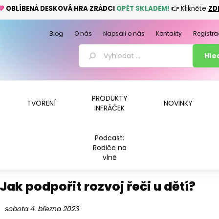
💚
OBLÍBENÁ DESKOVÁ HRA ZRÁDCI
OPĚT SKLADEM!
👉
Klikněte
ZD
Blog
O nás
Napsali o nás
Kontakty
Registra
PRODUKTY
TVOŘENÍ
NOVINKY
INFRÁČEK
Podcast:
Rodiče na
vlně
Jak podpořit rozvoj řeči u dětí?
sobota 4. března 2023