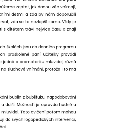
můžeme zeptat, jak danou věc vnímají,
tatními dětmi a zda by nám doporučili
vat, zda se to nezlepší samo. Vždy je
i s dítětem tráví nejvíce času a znají
ých školách jsou do denního programu
ých proškolené paní učitelky provádí
e jedná o oromotoriku mluvidel, různá
 na sluchové vnímání, protože i to má
ukání bublin z bublifuku, napodobování
m a další. Možností je opravdu hodně a
 mluvidel. Tato cvičení potom mohou
zují do svých logopedických intervencí,
áci.