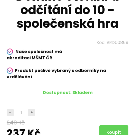
odčítání do 10 -
společenská hra
Kód:
ARD00869
Naše společnost má
akreditaci
MŠMT ČR
Produkt pečlivě vybraný s odborníky na
vzdělávání
Dostupnost:
Skladem
-
+
249 Kč
237 Kč