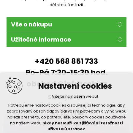
dětskou fantazii.
Vše o nákupu
Užitečné informace
+420 568 851 733
Po-Pá 7:30-15:30 hod.
obchod@infracek.cz
Nastavení cookies
Sledujte nás
Vítejte na našem webu!
Potřebujeme nastavit cookies a související technologie, aby
zobrazovaný obsah odpovídal vašim potřebám a vy na webu
nalezli přesně to, co potřebujete. Soubory cookies používané
na našem webu
nikdy neslouží ke zjišťování totožnosti
uživatelů stránek
.