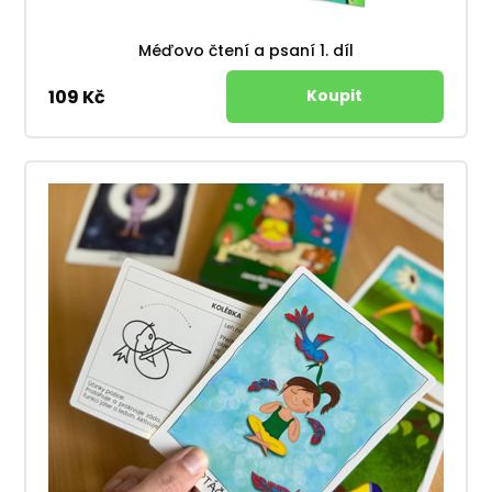
Méďovo čtení a psaní 1. díl
109 Kč