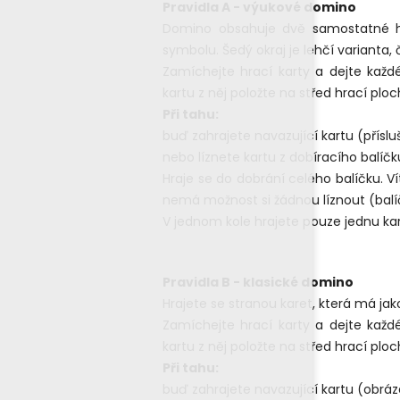
Pravidla A - výukové domino
Domino obsahuje dvě samostatné hry
symbolu. Šedý okraj je lehčí varianta, 
Zamíchejte hrací karty a dejte každ
kartu z něj položte na střed hrací ploch
Při tahu:
buď zahrajete navazující kartu (přísl
nebo líznete kartu z dobíracího balíčku
Hraje se do dobrání celého balíčku. V
nemá možnost si žádnou líznout (balí
V jednom kole hrajete pouze jednu kart
Pravidla B - klasické domino
Hrajete se stranou karet, která má ja
Zamíchejte hrací karty a dejte každ
kartu z něj položte na střed hrací ploch
Při tahu:
buď zahrajete navazující kartu (obrá