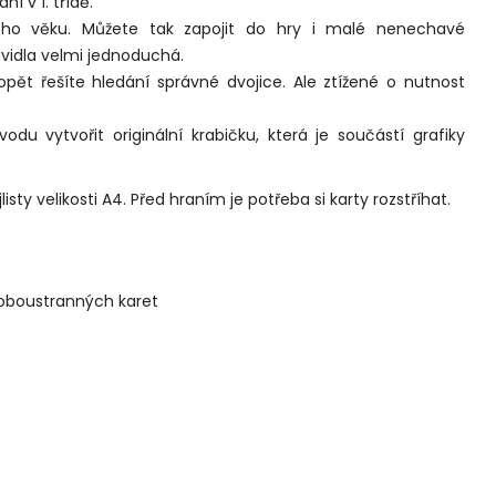
ní v 1. třídě.
zného věku. Můžete tak zapojit do hry i malé nenechavé
avidla velmi jednoduchá.
 opět řešíte hledání správné dvojice. Ale ztížené o nutnost
u vytvořit originální krabičku, která je součástí grafiky
isty velikosti A4. Před hraním je potřeba si karty rozstříhat.
 oboustranných karet