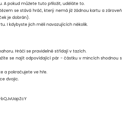
. A pokud můžete tuto přiložit, uděláte to.
ítězem se stává hráč, který nemá již žádnou kartu a zároveň
ček je dobrán).
u. I kdybyste jich měli navazujících několik.
horu. Hráči se pravidelně střídají v tazích.
nažíte se najít odpovídající pár - částku v mincích shodnou s
te a pokračujete ve hře.
ce dvojic.
=-bQJvUapZcY