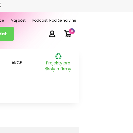
E
ce
Můj účet
Podcast: Rodiče na vlně
0
AKCE
Projekty pro
školy a firmy