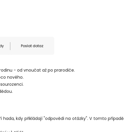
dy
Poslat dotaz
 rodinu - od vnoučat až po prarodiče.
ěco nového.
 sourozenci.
 dědou.
 hada, kdy přikládají "odpovědi na otázky". V tomto případě