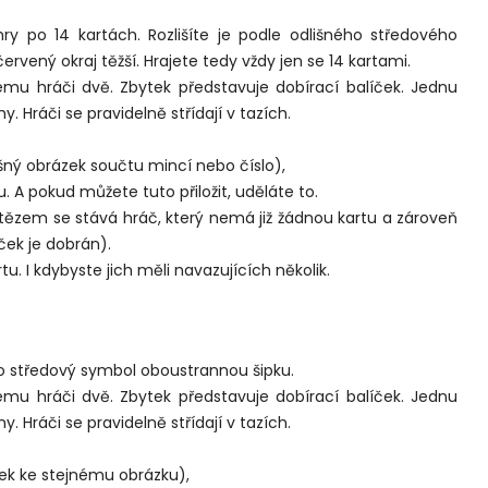
 po 14 kartách. Rozlišíte je podle odlišného středového
červený okraj těžší. Hrajete tedy vždy jen se 14 kartami.
ému hráči dvě. Zbytek představuje dobírací balíček. Jednu
y. Hráči se pravidelně střídají v tazích.
ušný obrázek součtu mincí nebo číslo),
. A pokud můžete tuto přiložit, uděláte to.
ítězem se stává hráč, který nemá již žádnou kartu a zároveň
ček je dobrán).
u. I kdybyste jich měli navazujících několik.
ko středový symbol oboustrannou šipku.
ému hráči dvě. Zbytek představuje dobírací balíček. Jednu
y. Hráči se pravidelně střídají v tazích.
zek ke stejnému obrázku),