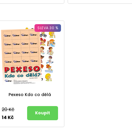
SLEVA 30 %
Pexeso Kdo co dělá
20 Kč
14 Kč