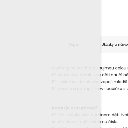
Popis
Ukázky a návo
Čtyřlist plný her, které zaujmou celou
Při výukovém dominu se děti naučí n
Při klasickém dominu se zapojí mladší
Při pexesu si potrápí hlavy i babička s
Komu je hra určena?
Při hře s výukovým dominem děti tvoří
součet korun k příslušnému číslu.