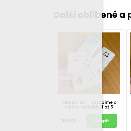
Další oblíbené a
Karetní hra - Násobíme a
dělíme! Násobky 1 až 5
109 Kč