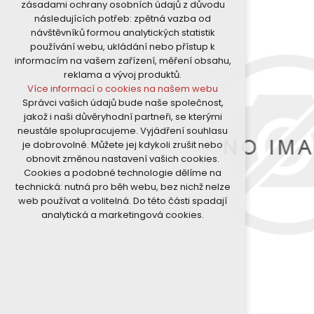
zásadami ochrany osobních údajů z důvodu
nutná pro provozování webu
následujících potřeb: zpětná vazba od
udržení kontextu stránek (session):
návštěvníků formou analytických statistik
případná přihlášení, volby jazyka, apod.
používání webu, ukládání nebo přístup k
Volitelná cookies
informacím na vašem zařízení, měření obsahu,
analytická pro anonymizované
reklama a vývoj produktů.
vyhodnocení návštěvnosti
Více informací o cookies na našem webu
marketingová cookies (Google)
Správci vašich údajů bude naše společnost,
Více informací o cookies na našem webu
jakož i naši důvěryhodní partneři, se kterými
neustále spolupracujeme. Vyjádření souhlasu
je dobrovolné. Můžete jej kdykoli zrušit nebo
Přijmout všechny cookies
obnovit změnou nastavení vašich cookies.
Cookies a podobné technologie dělíme na
Odmítnout vše
technická: nutná pro běh webu, bez nichž nelze
web používat a volitelná. Do této části spadají
analytická a marketingová cookies.