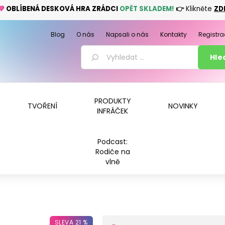
💚
OBLÍBENÁ DESKOVÁ HRA ZRÁDCI
OPĚT SKLADEM!
👉
Klikněte
ZD
Blog
O nás
Napsali o nás
Kontakty
Registra
PRODUKTY
TVOŘENÍ
NOVINKY
INFRÁČEK
Podcast:
Rodiče na
vlně
SLEVA 21 %