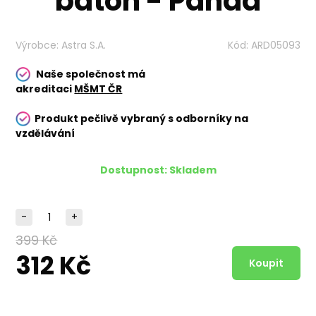
batoh - Panda
Výrobce:
Astra S.A.
Kód:
ARD05093
Naše společnost má
akreditaci
MŠMT ČR
Produkt pečlivě vybraný s odborníky na
vzdělávání
Dostupnost:
Skladem
-
+
399 Kč
312 Kč