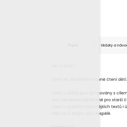
Popis
Ukázky a návo
Sen o létání
Texty ke zkvalitnění úrovně čtení dětí.
Texty v sešitě jsou zpracovány s cílem 
Jsou obsahově přiměřené pro starší č
čtení s využitím náročnějších textů i 
žáky na 2. stupni i pro dospělé.