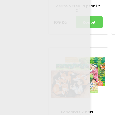
Méďovo čtení a psaní 2.
díl
109 Kč
Pohádka z kufříku: