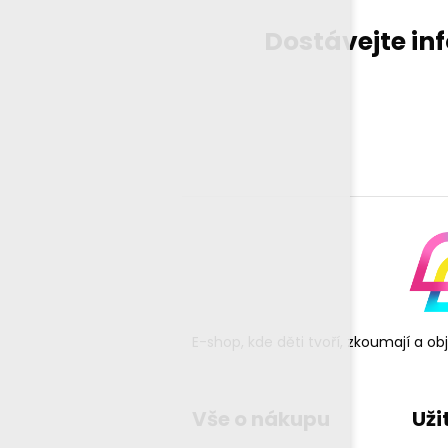
Dostávejte in
E-shop, kde děti tvoří, zkoumají a o
Vše o nákupu
Uži