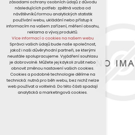
zásadami ochrany osobních údajů z důvodu
nutná pro provozování webu
následujících potřeb: zpětná vazba od
udržení kontextu stránek (session):
návštěvníků formou analytických statistik
případná přihlášení, volby jazyka, apod.
používání webu, ukládání nebo přístup k
Volitelná cookies
informacím na vašem zařízení, měření obsahu,
analytická pro anonymizované
reklama a vývoj produktů.
vyhodnocení návštěvnosti
Více informací o cookies na našem webu
marketingová cookies (Google)
Správci vašich údajů bude naše společnost,
Více informací o cookies na našem webu
jakož i naši důvěryhodní partneři, se kterými
neustále spolupracujeme. Vyjádření souhlasu
je dobrovolné. Můžete jej kdykoli zrušit nebo
Přijmout všechny cookies
obnovit změnou nastavení vašich cookies.
Cookies a podobné technologie dělíme na
Odmítnout vše
technická: nutná pro běh webu, bez nichž nelze
web používat a volitelná. Do této části spadají
analytická a marketingová cookies.