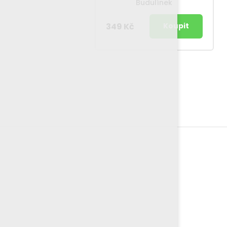
Budulínek
349 Kč