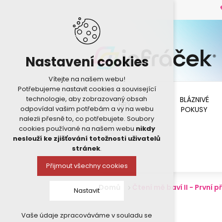
Nastavení cookies
Vítejte na našem webu!
Potřebujeme nastavit cookies a související
technologie, aby zobrazovaný obsah
BLÁZNIVÉ
HRY
odpovídal vašim potřebám a vy na webu
POKUSY
nalezli přesně to, co potřebujete. Soubory
cookies používané na našem webu
nikdy
neslouží ke zjišťování totožnosti uživatelů
stránek
.
Přijmout všechny cookies
Domů
Čtení mě baví II - První p
Nastavit
Vaše údaje zpracováváme v souladu se
Technická cookies