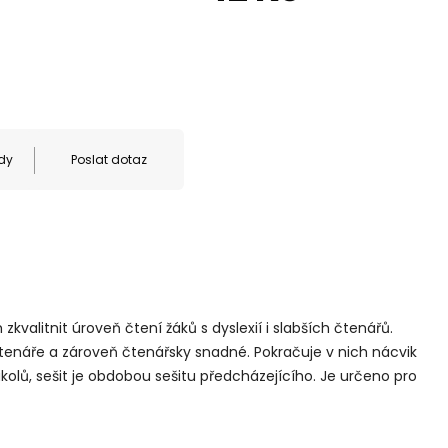
dy
Poslat dotaz
zkvalitnit úroveň čtení žáků s dyslexií i slabších čtenářů.
tenáře a zároveň čtenářsky snadné. Pokračuje v nich nácvik
úkolů, sešit je obdobou sešitu předcházejícího. Je určeno pro