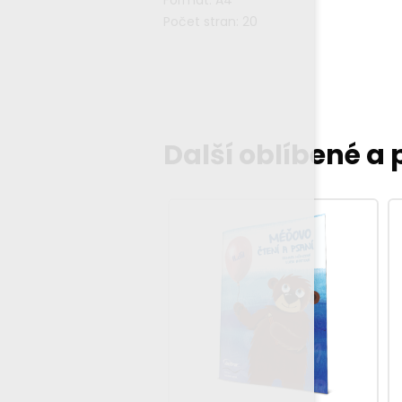
Formát: A4
Počet stran: 20
Další oblíbené a