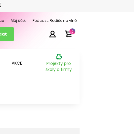
E
ce
Můj účet
Podcast: Rodiče na vlně
0
AKCE
Projekty pro
školy a firmy