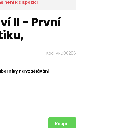
 není k dispozici
í II - První
tiku,
Kód:
ARD00286
dborníky na vzdělávání