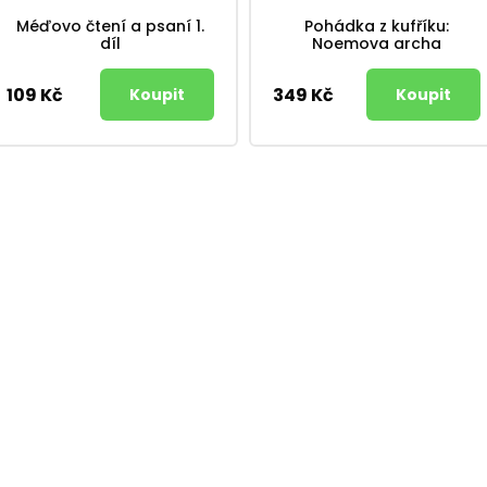
Méďovo čtení a psaní 1.
Pohádka z kufříku:
díl
Noemova archa
109 Kč
349 Kč