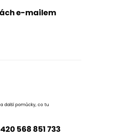
evách e-mailem
 a další pomůcky, co tu
420 568 851 733