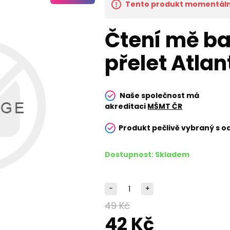
Tento produkt momentálně
Čtení mě bav
přelet Atlan
Naše společnost má
akreditaci
MŠMT ČR
Produkt pečlivě vybraný s o
Dostupnost:
Skladem
-
+
49 Kč
42 Kč