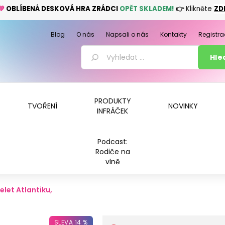
💚
OBLÍBENÁ DESKOVÁ HRA ZRÁDCI
OPĚT SKLADEM!
👉
Klikněte
ZD
Blog
O nás
Napsali o nás
Kontakty
Registra
PRODUKTY
TVOŘENÍ
NOVINKY
INFRÁČEK
Podcast:
Rodiče na
vlně
řelet Atlantiku,
SLEVA 14 %