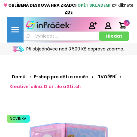
💚
OBLÍBENÁ DESKOVÁ HRA ZRÁDCI
OPĚT SKLADEM!
👉
Klikněte
ZDE
0
Při objednávce nad 3 500 Kč doprava zdarma.
Domů
E-shop pro děti a rodiče
TVOŘENÍ
Kreativní dílna: Diář Lilo a Stitch
NOVINKA