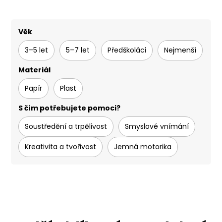
Věk
3–5 let
5–7 let
Předškoláci
Nejmenší
Materiál
Papír
Plast
S čím potřebujete pomoci?
Soustředění a trpělivost
Smyslové vnímání
Kreativita a tvořivost
Jemná motorika