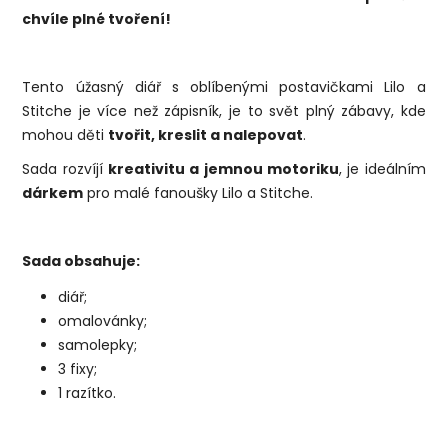
chvíle plné tvoření!
Tento úžasný diář s oblíbenými postavičkami Lilo a
Stitche je více než zápisník, je to svět plný zábavy, kde
mohou děti
tvořit, kreslit a nalepovat
.
Sada rozvíjí
kreativitu a jemnou motoriku
, je ideálním
dárkem
pro malé fanoušky Lilo a Stitche.
Sada obsahuje:
diář;
omalovánky;
samolepky;
3 fixy;
1 razítko.